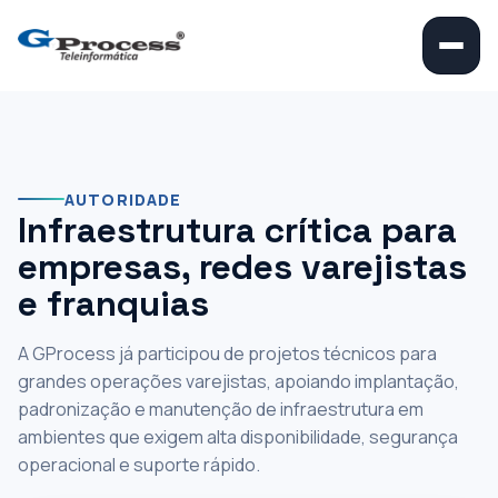
‹
›
||
Experiência em
infraestrutura para
grandes operações
AUTORIDADE
Infraestrutura crítica para
varejistas
empresas, redes varejistas
e franquias
Participamos de projetos técnicos para Burger King, Miniso e
Popeyes, com atuação em infraestrutura, segurança,
conectividade e suporte para ambientes de alta demanda.
A GProcess já participou de projetos técnicos para
grandes operações varejistas, apoiando implantação,
+350 lojas atendidas
padronização e manutenção de infraestrutura em
ambientes que exigem alta disponibilidade, segurança
operacional e suporte rápido.
Conhecer estudos de caso