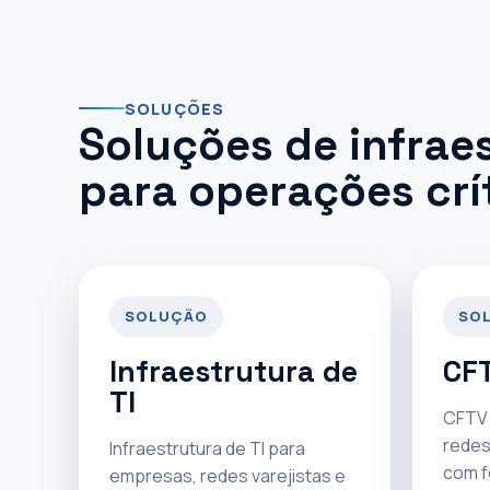
SOLUÇÕES
Soluções de infrae
para operações crí
SOLUÇÃO
SO
Infraestrutura de
CFT
TI
CFTV 
redes
Infraestrutura de TI para
com f
empresas, redes varejistas e