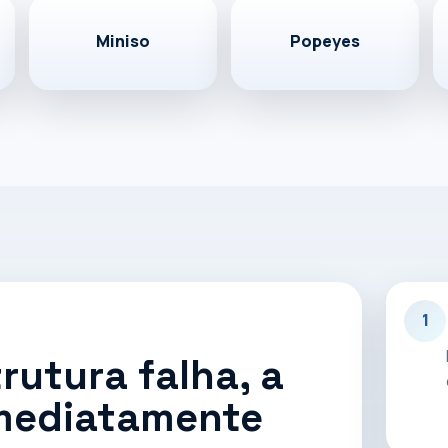
Miniso
Popeyes
ng, Miniso e Popeyes, com atuação em
te para ambientes de alta demanda.
specialista
1
rutura falha, a
imediatamente