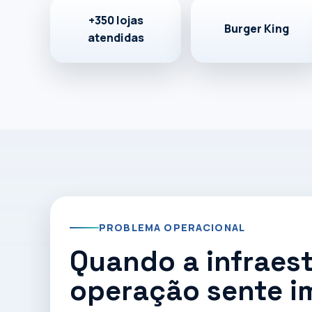
varejistas
+350 lojas
Burger King
atendidas
Participamos de projetos técnicos para Burger Ki
infraestrutura, segurança, conectividade e supor
+350 lojas atendidas
Conhecer estudos de caso
Falar com e
PROBLEMA OPERACIONAL
Quando a infraest
operação sente 