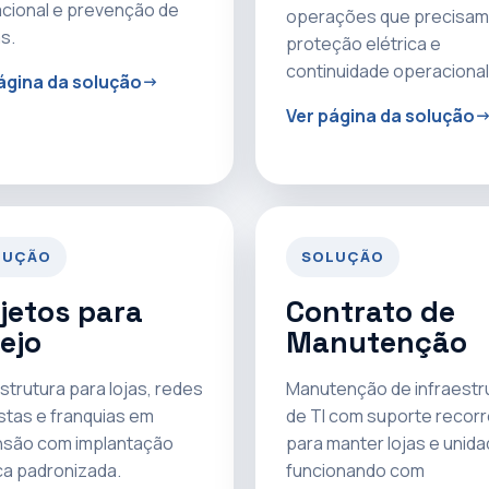
cional e prevenção de
operações que precisam
s.
proteção elétrica e
continuidade operacional
ágina da solução
Ver página da solução
LUÇÃO
SOLUÇÃO
jetos para
Contrato de
ejo
Manutenção
strutura para lojas, redes
Manutenção de infraestr
istas e franquias em
de TI com suporte recor
são com implantação
para manter lojas e unid
ca padronizada.
funcionando com