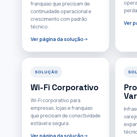
opera
franquias que precisam de
perda
continuidade operacional e
crescimento com padrão
Ver p
técnico.
Ver página da solução
SOLUÇÃO
SO
Wi-Fi Corporativo
Pro
Var
Wi-Fi corporativo para
empresas, lojas e franquias
Infrae
que precisam de conectividade
varej
estável e segura.
expan
técni
Ver página da solução