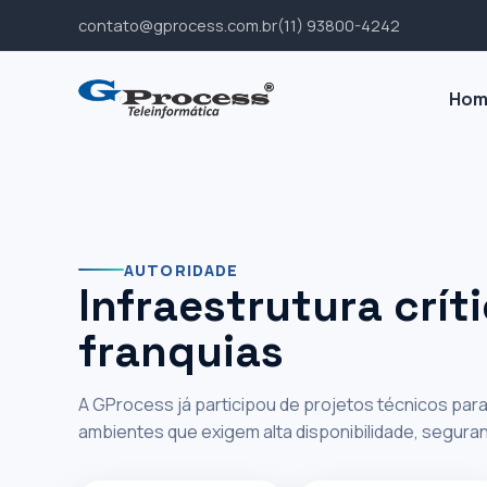
contato@gprocess.com.br
(11) 93800-4242
‹
›
||
Hom
AUTORIDADE EM AMBIENTES DE ALTA
Experiência
AUTORIDADE
Infraestrutura crít
infraestrutu
franquias
grandes op
A GProcess já participou de projetos técnicos pa
ambientes que exigem alta disponibilidade, segura