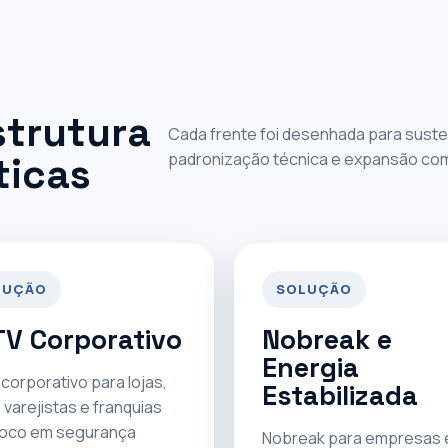
strutura
Cada frente foi desenhada para susten
padronização técnica e expansão com p
ticas
LUÇÃO
SOLUÇÃO
V Corporativo
Nobreak e
Energia
corporativo para lojas,
Estabilizada
 varejistas e franquias
oco em segurança
Nobreak para empresas 