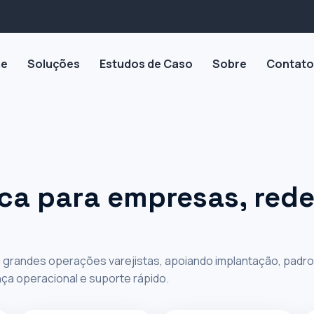
e
Soluções
Estudos de Caso
Sobre
Contato
 DEMANDA
 em
ica para empresas, rede
ra para
erações
ra grandes operações varejistas, apoiando implantação, padr
nça operacional e suporte rápido.