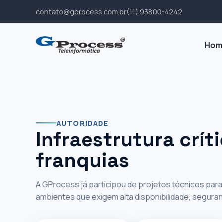
contato@gprocess.com.br
(11) 93800-4242
‹
›
||
Hom
AUTORIDADE EM AMBIENTES DE ALTA
Experiência
AUTORIDADE
Infraestrutura crít
infraestrutu
franquias
grandes op
A GProcess já participou de projetos técnicos pa
ambientes que exigem alta disponibilidade, segura