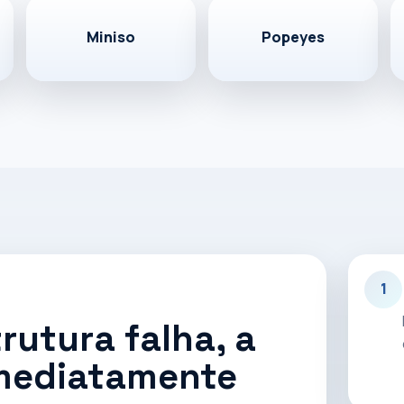
Miniso
Popeyes
ng, Miniso e Popeyes, com atuação em
te para ambientes de alta demanda.
specialista
1
rutura falha, a
imediatamente