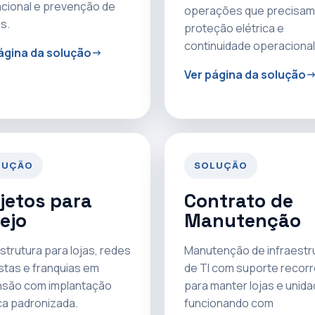
cional e prevenção de
operações que precisam
s.
proteção elétrica e
continuidade operacional
ágina da solução
Ver página da solução
LUÇÃO
SOLUÇÃO
jetos para
Contrato de
ejo
Manutenção
strutura para lojas, redes
Manutenção de infraestr
istas e franquias em
de TI com suporte recor
são com implantação
para manter lojas e unid
ca padronizada.
funcionando com