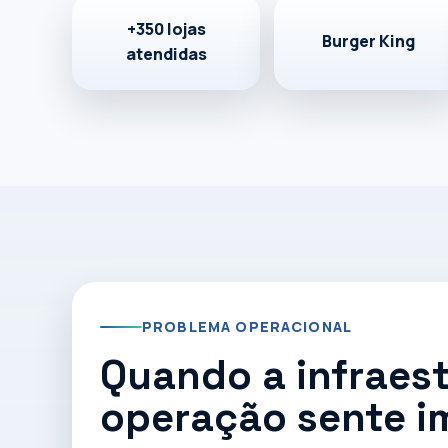
varejistas
+350 lojas
Burger King
atendidas
Participamos de projetos técnicos para Burger Ki
infraestrutura, segurança, conectividade e supor
+350 lojas atendidas
Conhecer estudos de caso
Falar com e
PROBLEMA OPERACIONAL
Quando a infraest
operação sente 