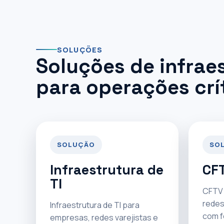
SOLUÇÕES
Soluções de infrae
para operações crí
SOLUÇÃO
SO
Infraestrutura de
CFT
TI
CFTV 
redes
Infraestrutura de TI para
com f
empresas, redes varejistas e