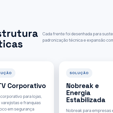
strutura
Cada frente foi desenhada para susten
padronização técnica e expansão com p
ticas
LUÇÃO
SOLUÇÃO
V Corporativo
Nobreak e
Energia
corporativo para lojas,
Estabilizada
 varejistas e franquias
oco em segurança
Nobreak para empresas 