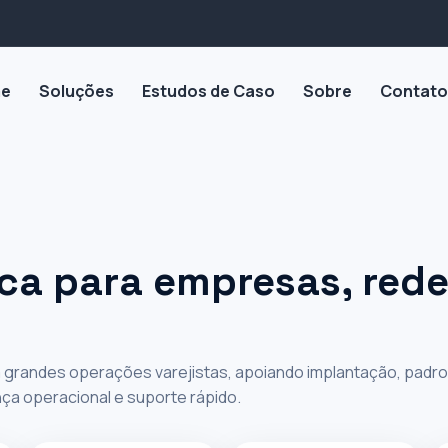
e
Soluções
Estudos de Caso
Sobre
Contato
 DEMANDA
 em
ica para empresas, rede
ra para
erações
ra grandes operações varejistas, apoiando implantação, padr
nça operacional e suporte rápido.