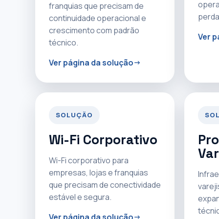
opera
franquias que precisam de
perda
continuidade operacional e
crescimento com padrão
Ver p
técnico.
Ver página da solução
SOLUÇÃO
SO
Wi-Fi Corporativo
Pro
Var
Wi-Fi corporativo para
empresas, lojas e franquias
Infrae
que precisam de conectividade
varej
estável e segura.
expan
técni
Ver página da solução