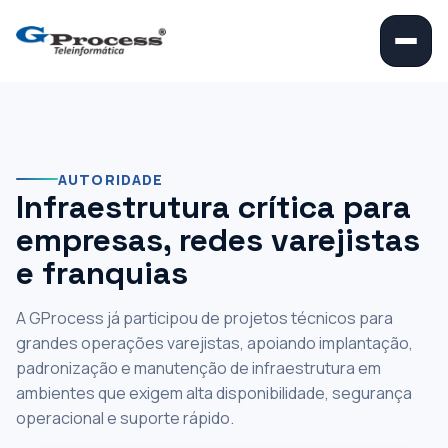
‹
›
||
Experiência em
infraestrutura para
grandes operações
AUTORIDADE
Infraestrutura crítica para
varejistas
empresas, redes varejistas
e franquias
Participamos de projetos técnicos para Burger King, Miniso e
Popeyes, com atuação em infraestrutura, segurança,
conectividade e suporte para ambientes de alta demanda.
A GProcess já participou de projetos técnicos para
grandes operações varejistas, apoiando implantação,
+350 lojas atendidas
padronização e manutenção de infraestrutura em
ambientes que exigem alta disponibilidade, segurança
operacional e suporte rápido.
Conhecer estudos de caso