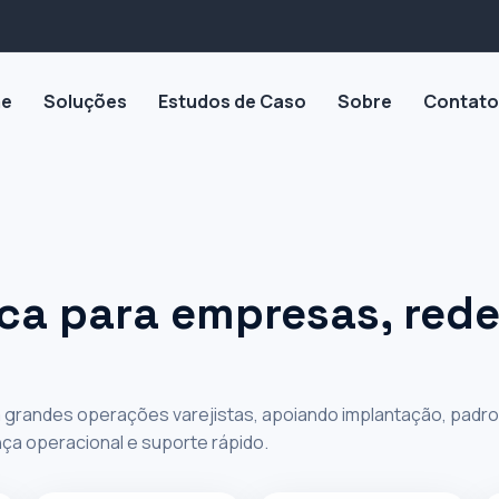
e
Soluções
Estudos de Caso
Sobre
Contato
QUIAS
o técnica para
ica para empresas, rede
uias e lojas e
ra grandes operações varejistas, apoiando implantação, padr
nça operacional e suporte rápido.