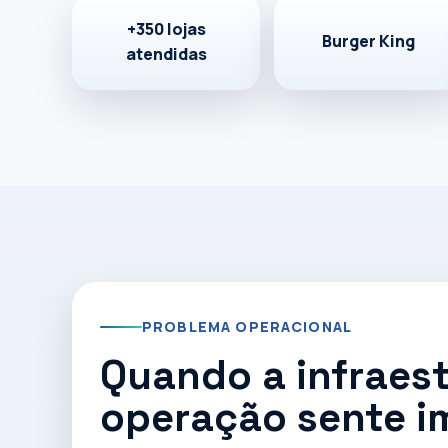
A GProcess apoia a implantação, reforma e manute
+350 lojas
preparada para replicar padrão, reduzir falhas e 
Burger King
atendidas
Planejar minha expansão
Ver projetos 
PROBLEMA OPERACIONAL
Quando a infraest
operação sente 