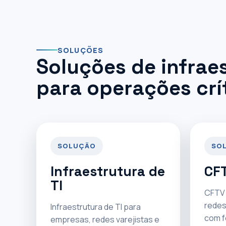
SOLUÇÕES
Soluções de infrae
para operações crí
SOLUÇÃO
SO
Infraestrutura de
CFT
TI
CFTV 
redes
Infraestrutura de TI para
com f
empresas, redes varejistas e