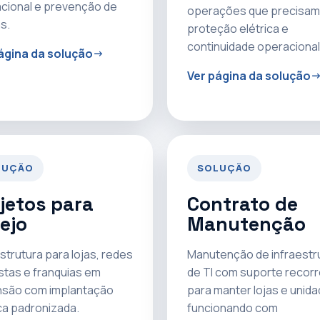
cional e prevenção de
operações que precisam
s.
proteção elétrica e
continuidade operacional
ágina da solução
Ver página da solução
LUÇÃO
SOLUÇÃO
jetos para
Contrato de
ejo
Manutenção
strutura para lojas, redes
Manutenção de infraestr
istas e franquias em
de TI com suporte recor
são com implantação
para manter lojas e unid
ca padronizada.
funcionando com