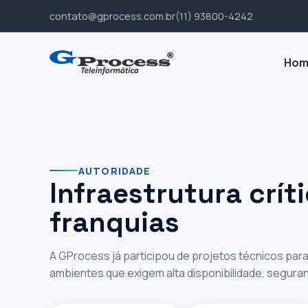
contato@gprocess.com.br
(11) 93800-4242
‹
›
||
Hom
ESCALABILIDADE PARA REDES E FRAN
Padronizaçã
AUTORIDADE
Infraestrutura crít
redes, franq
franquias
expansão
A GProcess já participou de projetos técnicos pa
ambientes que exigem alta disponibilidade, segura