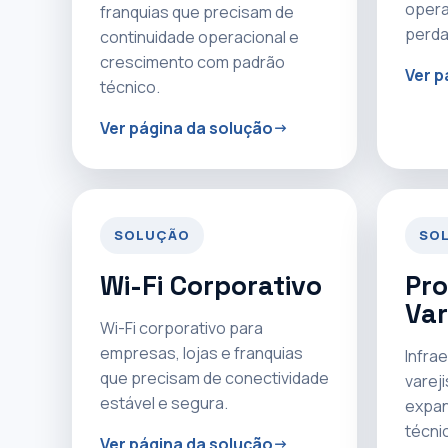
opera
franquias que precisam de
perda
continuidade operacional e
crescimento com padrão
Ver p
técnico.
Ver página da solução
SOLUÇÃO
SO
Wi-Fi Corporativo
Pro
Var
Wi-Fi corporativo para
empresas, lojas e franquias
Infrae
que precisam de conectividade
varej
estável e segura.
expan
técni
Ver página da solução