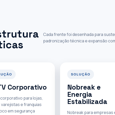
strutura
Cada frente foi desenhada para susten
padronização técnica e expansão com p
ticas
LUÇÃO
SOLUÇÃO
V Corporativo
Nobreak e
Energia
corporativo para lojas,
Estabilizada
 varejistas e franquias
oco em segurança
Nobreak para empresas 