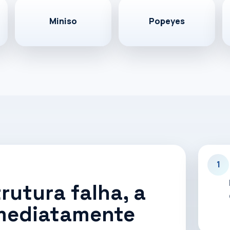
nção de lojas com infraestrutura
sustentar o crescimento da operação.
Miniso
Popeyes
para varejo
1
rutura falha, a
imediatamente