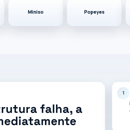
Miniso
Popeyes
ng, Miniso e Popeyes, com atuação em
e para ambientes de alta demanda.
1
rutura falha, a
imediatamente