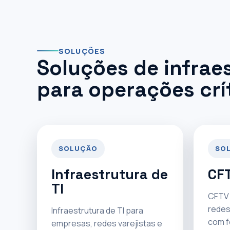
SOLUÇÕES
Soluções de infrae
para operações crí
SOLUÇÃO
SO
Infraestrutura de
CFT
TI
CFTV 
redes
Infraestrutura de TI para
com f
empresas, redes varejistas e