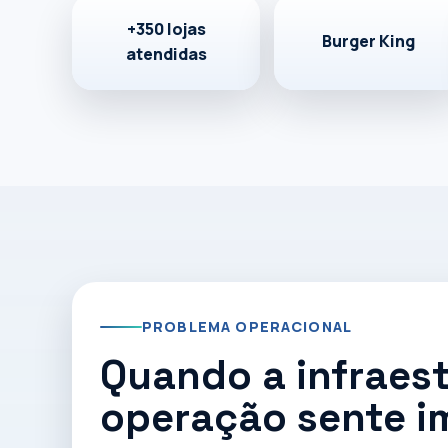
varejistas
+350 lojas
Burger King
atendidas
Participamos de projetos técnicos para Burger Ki
infraestrutura, segurança, conectividade e suport
PROBLEMA OPERACIONAL
Quando a infraest
operação sente 