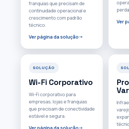
opera
franquias que precisam de
perda
continuidade operacional e
crescimento com padrão
Ver p
técnico.
Ver página da solução
SOLUÇÃO
SO
Wi-Fi Corporativo
Pro
Var
Wi-Fi corporativo para
empresas, lojas e franquias
Infrae
que precisam de conectividade
varej
estável e segura.
expan
técni
Ver página da solução