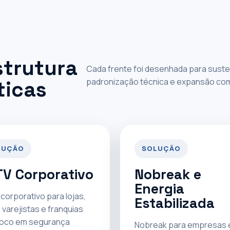
strutura
Cada frente foi desenhada para susten
padronização técnica e expansão com p
ticas
LUÇÃO
SOLUÇÃO
V Corporativo
Nobreak e
Energia
corporativo para lojas,
Estabilizada
 varejistas e franquias
oco em segurança
Nobreak para empresas 