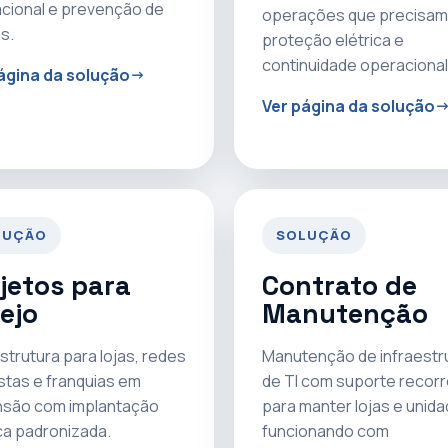
cional e prevenção de
operações que precisam
s.
proteção elétrica e
continuidade operacional
ágina da solução
Ver página da solução
LUÇÃO
SOLUÇÃO
jetos para
Contrato de
ejo
Manutenção
strutura para lojas, redes
Manutenção de infraestr
istas e franquias em
de TI com suporte recor
são com implantação
para manter lojas e unid
ca padronizada.
funcionando com