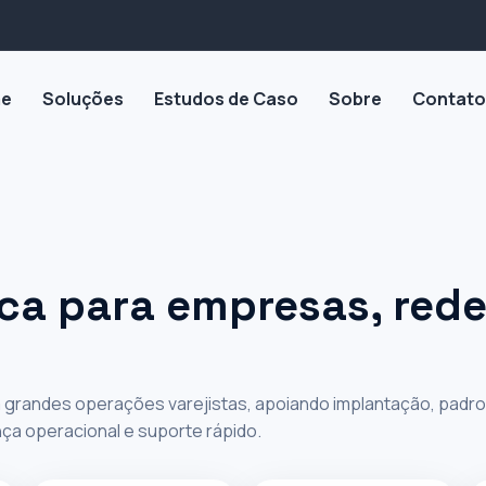
e
Soluções
Estudos de Caso
Sobre
Contato
 DEMANDA
 em
ica para empresas, rede
ra para
erações
ra grandes operações varejistas, apoiando implantação, padr
nça operacional e suporte rápido.