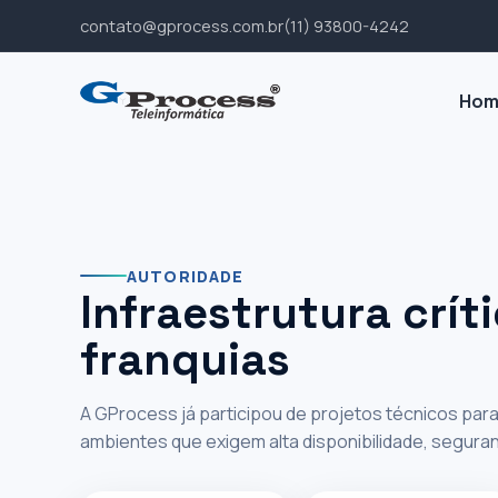
contato@gprocess.com.br
(11) 93800-4242
‹
›
||
Hom
AUTORIDADE EM AMBIENTES DE ALTA
Experiência
AUTORIDADE
Infraestrutura crít
infraestrutu
franquias
grandes op
A GProcess já participou de projetos técnicos pa
ambientes que exigem alta disponibilidade, segura