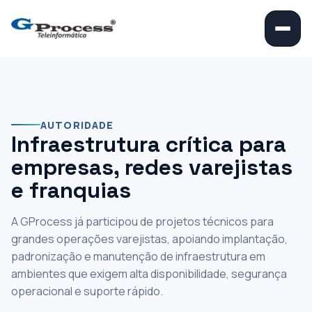
‹
›
||
Experiência em
infraestrutura para
grandes operações
AUTORIDADE
Infraestrutura crítica para
varejistas
empresas, redes varejistas
e franquias
Participamos de projetos técnicos para Burger King, Miniso e
Popeyes, com atuação em infraestrutura, segurança,
conectividade e suporte para ambientes de alta demanda.
A GProcess já participou de projetos técnicos para
grandes operações varejistas, apoiando implantação,
+350 lojas atendidas
padronização e manutenção de infraestrutura em
ambientes que exigem alta disponibilidade, segurança
operacional e suporte rápido.
Conhecer estudos de caso